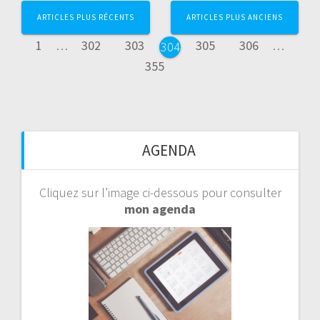
Page
Page
Page
Page
Page
Page
Page
ARTICLES PLUS RÉCENTS
ARTICLES PLUS ANCIENS
1
…
302
303
305
306
…
304
355
AGENDA
Cliquez sur l’image ci-dessous pour consulter
mon agenda