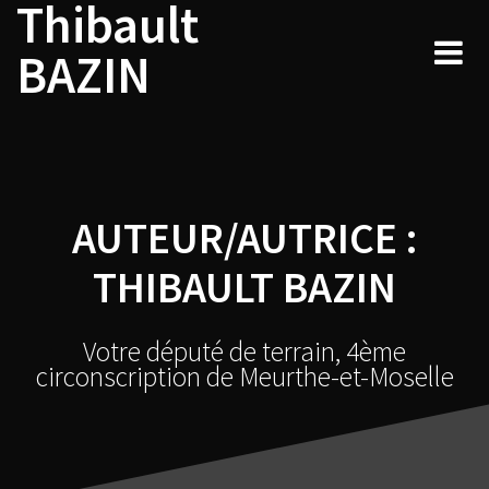
Thibault
Navigation
Skip
to
au
BAZIN
content
sein
des
articles
AUTEUR/AUTRICE :
THIBAULT BAZIN
Votre député de terrain, 4ème
circonscription de Meurthe-et-Moselle