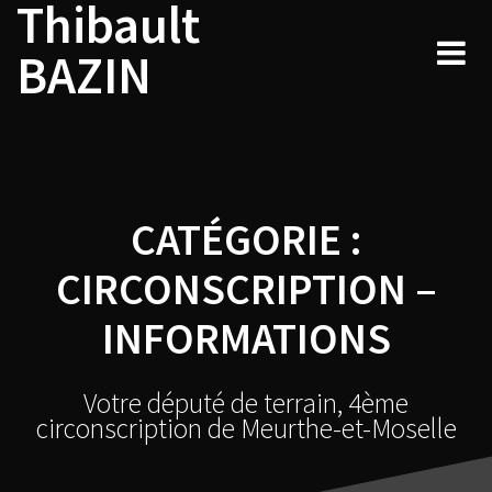
Thibault
Navigation
Skip
to
au
BAZIN
content
sein
des
articles
CATÉGORIE :
CIRCONSCRIPTION –
INFORMATIONS
Votre député de terrain, 4ème
circonscription de Meurthe-et-Moselle