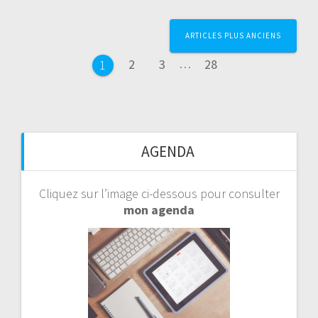
Page
Page
Page
Page
ARTICLES PLUS ANCIENS
2
3
…
28
1
AGENDA
Cliquez sur l’image ci-dessous pour consulter
mon agenda