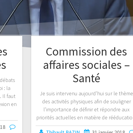
es
Commission des
es
affaires sociales –
Santé
s débats
 : la
Je suis intervenu aujourd’hui sur le thèm
 Il faut
des activités physiques afin de souligner
exion en
l’importance de définir et répondre aux
priorités actuelles en matière de rééducatio
018
Thibault BAZIN
31 janvier 2018