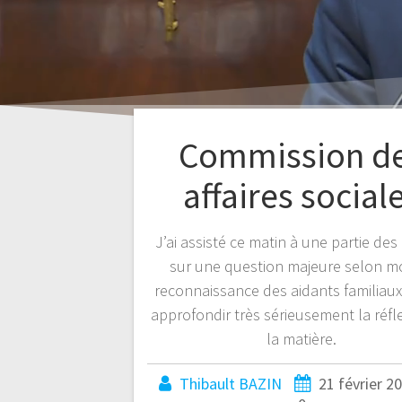
Commission d
affaires social
J’ai assisté ce matin à une partie de
sur une question majeure selon moi
reconnaissance des aidants familiaux.
approfondir très sérieusement la réfl
la matière.
Thibault BAZIN
21 février 2