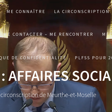
ME CONNAÎTRE
LA CIRCONSCRIPTION
ME CONTACTER – ME RENCONTRER
MÉD
QUE DE CONFIDENTIALITÉ
PLFSS POUR 2
 :
AFFAIRES SOCI
 circonscription de Meurthe-et-Moselle