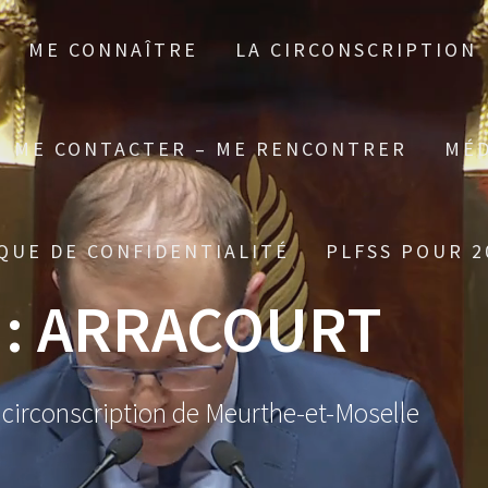
ME CONNAÎTRE
LA CIRCONSCRIPTION
ME CONTACTER – ME RENCONTRER
MÉD
QUE DE CONFIDENTIALITÉ
PLFSS POUR 2
 :
ARRACOURT
 circonscription de Meurthe-et-Moselle