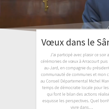
Vœux dans le Sâ
J’ai participé avec plaisir ce soir 
cérémonies de vœux à Arracourt puis E
au-Jard, en compagnie du président
communauté de communes et mon c
au Conseil Départemental Michel Mar
temps de démocratie locale pour les
qui font le bilan des actions réalis
esquisse les perspectives. Quel bon
vivre dans…