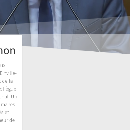
non
aux
inville-
 de la
ollègue
chal. Un
 maires
és et
heur de