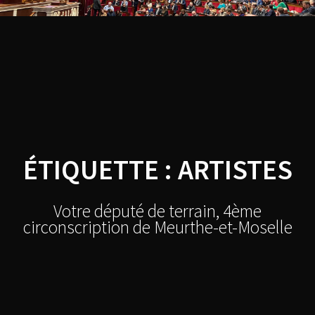
Skip
Thibault
to
content
BAZIN
ÉTIQUETTE :
ARTISTES
Votre député de terrain, 4ème
circonscription de Meurthe-et-Moselle