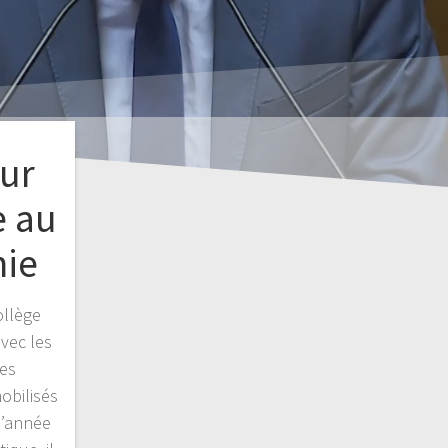
our
e au
nie
ollège
vec les
les
obilisés
l’année