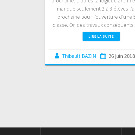
prochaine. D’après la logique arithmét
manque seulement 2 à 3 élèves l’
prochaine pour l’ouverture d’une
classe. Or, des travaux conséquent
LIRE LA SUITE
Thibault BAZIN
26 juin 2018