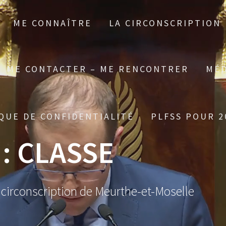
ME CONNAÎTRE
LA CIRCONSCRIPTION
ME CONTACTER – ME RENCONTRER
MÉD
QUE DE CONFIDENTIALITÉ
PLFSS POUR 2
 :
CLASSE
 circonscription de Meurthe-et-Moselle