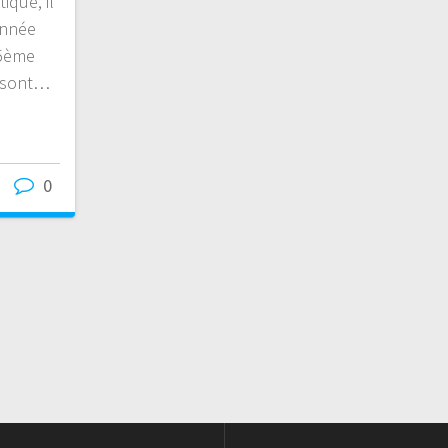
ique, il
année
 5ème
s sont…
0