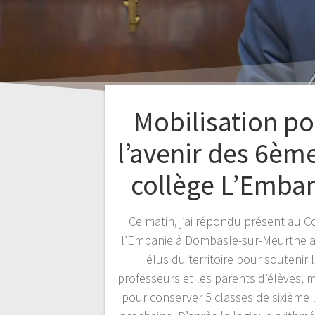
Mobilisation p
l’avenir des 6èm
collège L’Emba
Ce matin, j’ai répondu présent au C
l’Embanie à Dombasle-sur-Meurthe a
élus du territoire pour soutenir 
professeurs et les parents d’élèves, m
pour conserver 5 classes de sixième 