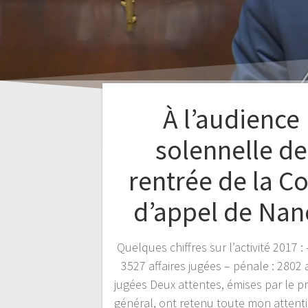
À l’audience
solennelle de
rentrée de la C
d’appel de Nan
Quelques chiffres sur l’activité 2017 : –
3527 affaires jugées – pénale : 2802 a
jugées Deux attentes, émises par le p
général, ont retenu toute mon attentio