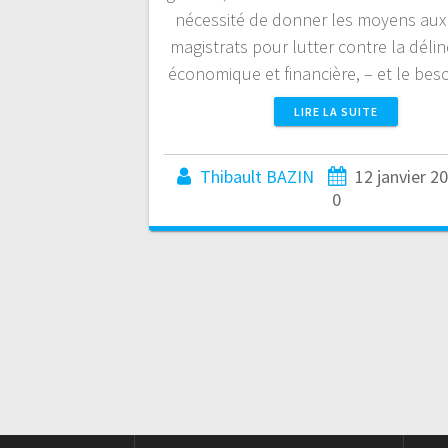
nécessité de donner les moyens aux
magistrats pour lutter contre la dél
économique et financière, – et le be
LIRE LA SUITE
Thibault BAZIN
12 janvier 2
0