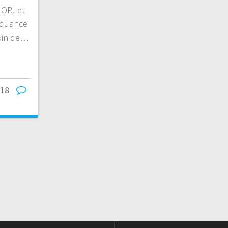
 OPJ et
inquance
soin de…
018