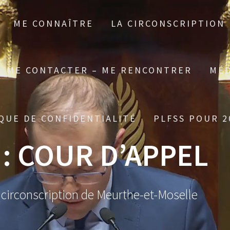
ME CONNAÎTRE
LA CIRCONSCRIPTION
ME CONTACTER – ME RENCONTRER
MÉD
QUE DE CONFIDENTIALITÉ
PLFSS POUR 2
 :
COUR D’APPEL
 circonscription de Meurthe-et-Moselle