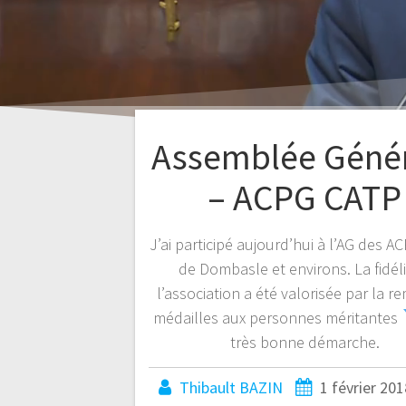
Assemblée Géné
– ACPG CATP
J’ai participé aujourd’hui à l’AG des 
de Dombasle et environs. La fidéli
l’association a été valorisée par la r
médailles aux personnes méritantes
très bonne démarche.
Thibault BAZIN
1 février 201