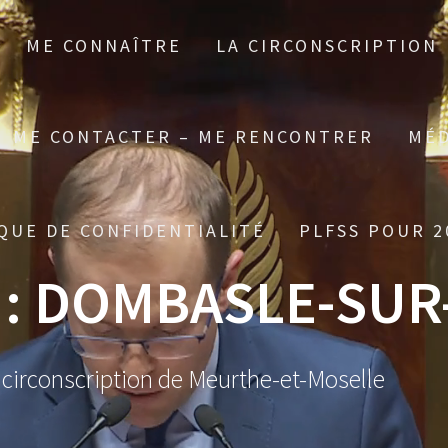
ME CONNAÎTRE
LA CIRCONSCRIPTION
ME CONTACTER – ME RENCONTRER
MÉD
QUE DE CONFIDENTIALITÉ
PLFSS POUR 2
 :
DOMBASLE-SUR
 circonscription de Meurthe-et-Moselle