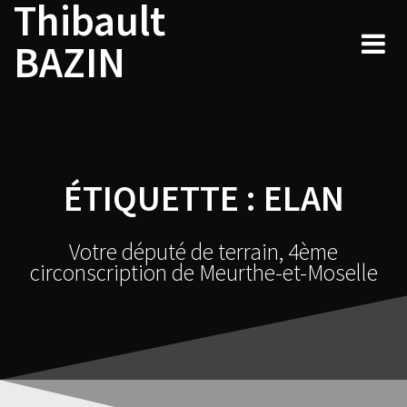
Thibault
Skip
to
BAZIN
content
ÉTIQUETTE :
ELAN
Votre député de terrain, 4ème
circonscription de Meurthe-et-Moselle