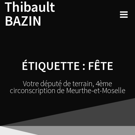
Thibault
Skip
to
BAZIN
content
ÉTIQUETTE :
FÊTE
Votre député de terrain, 4ème
circonscription de Meurthe-et-Moselle