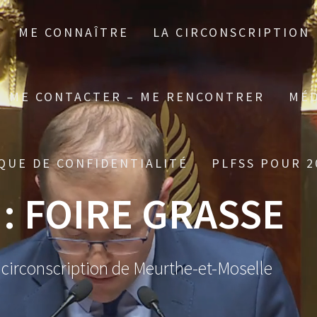
ME CONNAÎTRE
LA CIRCONSCRIPTION
ME CONTACTER – ME RENCONTRER
MÉD
QUE DE CONFIDENTIALITÉ
PLFSS POUR 2
 :
FOIRE GRASSE
 circonscription de Meurthe-et-Moselle