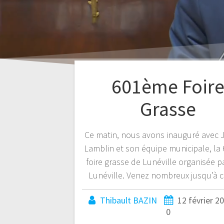
601ème Foir
Grasse
Ce matin, nous avons inauguré avec 
Lamblin et son équipe municipale, l
foire grasse de Lunéville organisée p
Lunéville. Venez nombreux jusqu’à ce
Thibault BAZIN
12 février 2
0