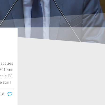
e
Jacques
a 601ème
ar le FC
 soir !
018