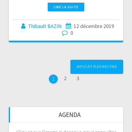
LIRE LA SUITE
Thibault BAZIN
12 décembre 2019
0
Page
Page
Page
ARTICLES PLUS ANCIENS
2
3
1
AGENDA