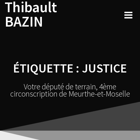
Thibault
Navigation
Skip
to
au
BAZIN
content
sein
des
articles
ÉTIQUETTE :
JUSTICE
Votre député de terrain, 4ème
circonscription de Meurthe-et-Moselle