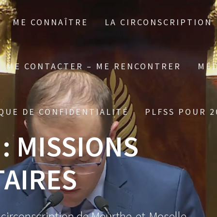
ME CONNAÎTRE
LA CIRCONSCRIPTION
ME CONTACTER – ME RENCONTRER
MÉD
QUE DE CONFIDENTIALITÉ
PLFSS POUR 2
 :
MISSIONS
AIRES
 circonscription de Meurthe-et-Moselle