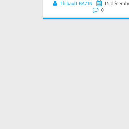
Thibault BAZIN
15 décembr
0