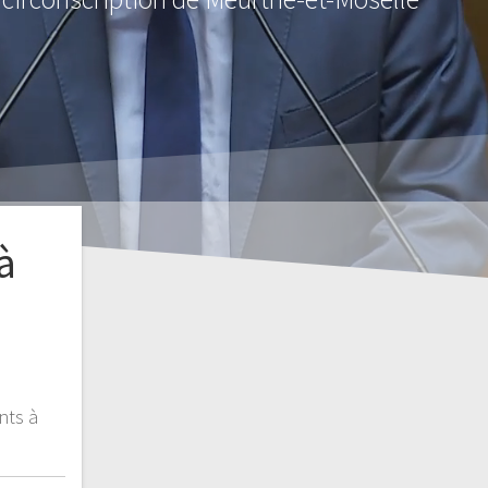
à
nts à