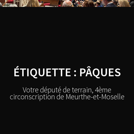
Skip
Thibault
to
content
BAZIN
ÉTIQUETTE :
PÂQUES
Votre député de terrain, 4ème
circonscription de Meurthe-et-Moselle