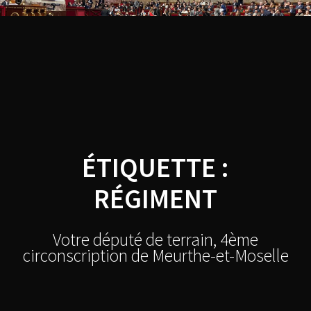
Skip
Thibault
to
content
BAZIN
ÉTIQUETTE :
RÉGIMENT
Votre député de terrain, 4ème
circonscription de Meurthe-et-Moselle