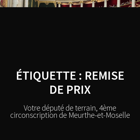
Skip
Thibault
to
content
BAZIN
ÉTIQUETTE :
REMISE
DE PRIX
Votre député de terrain, 4ème
circonscription de Meurthe-et-Moselle