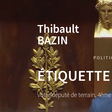
Skip
to
content
Thibault
BAZIN
POLITI
ÉTIQUETTE
Votre député de terrain, 4ème