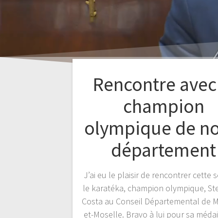
Rencontre avec
champion
olympique de no
département
J’ai eu le plaisir de rencontrer cette
le karatéka, champion olympique, St
Costa au Conseil Départemental de 
et-Moselle. Bravo à lui pour sa médai