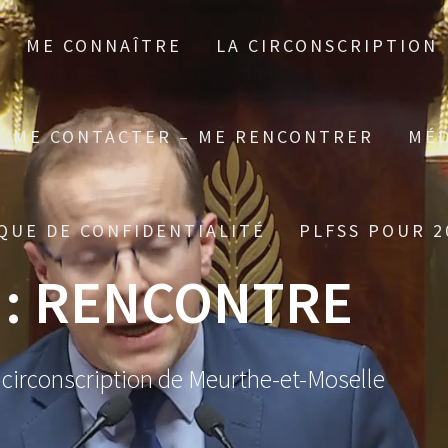
ME CONNAÎTRE
LA CIRCONSCRIPTION
ME CONTACTER – ME RENCONTRER
MÉD
QUE DE CONFIDENTIALITÉ
PLFSS POUR 2
 :
RENCONTRE
 circonscription de Meurthe-et-Moselle