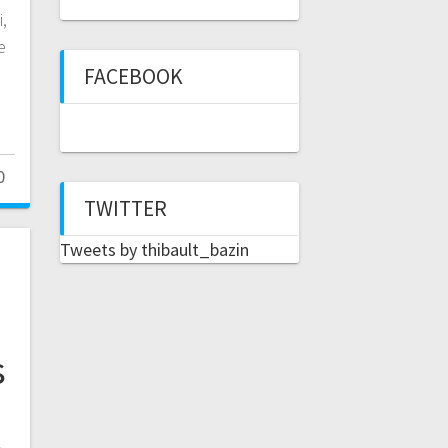
,
e
FACEBOOK
0
TWITTER
Tweets by thibault_bazin
s