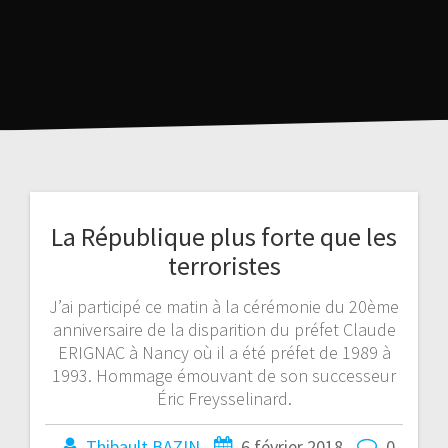
La République plus forte que les
terroristes
J’ai participé ce matin à la cérémonie du 20ème
anniversaire de la disparition du préfet Claude
ERIGNAC à Nancy où il a été préfet de 1989 à
1993. Hommage émouvant de son successeur
Éric Freysselinard.
Thibault BAZIN
6 février 2018
0