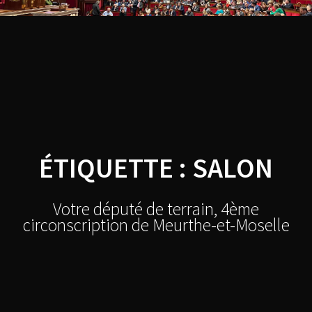
Skip
Thibault
to
content
BAZIN
ÉTIQUETTE :
SALON
Votre député de terrain, 4ème
circonscription de Meurthe-et-Moselle