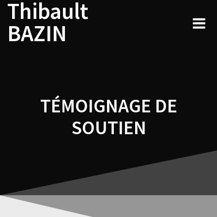
Thibault
Navigation
Skip
to
de
BAZIN
content
l’article
TÉMOIGNAGE DE
SOUTIEN