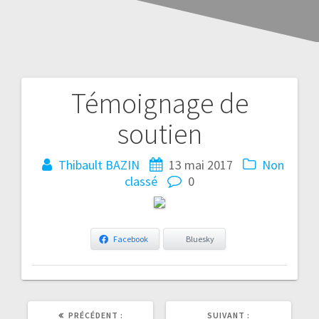
Témoignage de
soutien
Thibault BAZIN
13 mai 2017
Non
classé
0
Facebook
Bluesky
ARTICLE
ARTICLE
PRÉCÉDENT :
SUIVANT :
PRÉCÉDENT
SUIVANT