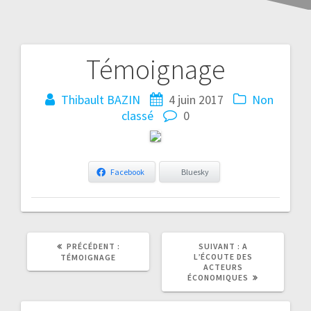
Témoignage
Thibault BAZIN
4 juin 2017
Non
classé
0
Facebook
Bluesky
ARTICLE
ARTICLE
PRÉCÉDENT :
SUIVANT :
A
PRÉCÉDENT
SUIVANT
L’ÉCOUTE DES
TÉMOIGNAGE
:
:
ACTEURS
ÉCONOMIQUES