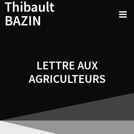
Thibault
Navigation
Skip
to
de
BAZIN
content
l’article
LETTRE AUX
AGRICULTEURS