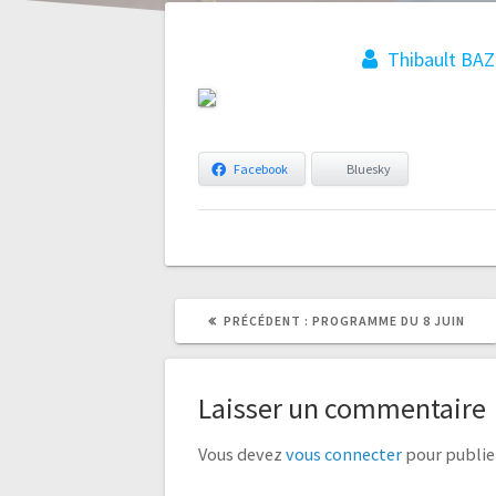
Thibault BAZ
Navigation
Facebook
Bluesky
de
l’article
ARTICLE
ARTICLE
PRÉCÉDENT :
PROGRAMME DU 8 JUIN
PRÉCÉDENT
SUIVANT
:
:
Laisser un commentaire
Vous devez
vous connecter
pour publie