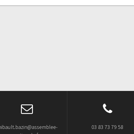
hibault.bazin@assemblee-
03 83 73 79 58