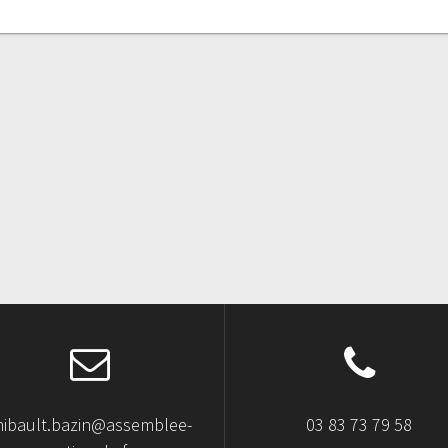
hibault.bazin@assemblee-
03 83 73 79 58