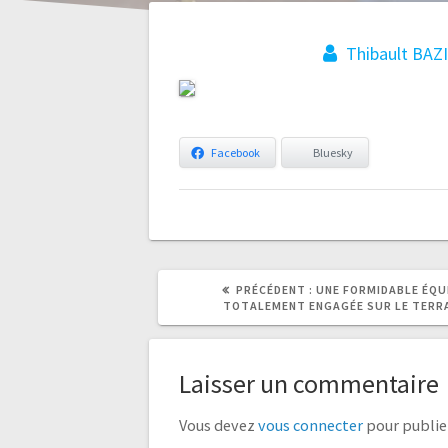
Thibault BAZ
Navigation
Facebook
Bluesky
de
l’article
ARTICLE
ARTICLE
PRÉCÉDENT :
UNE FORMIDABLE ÉQU
PRÉCÉDENT
SUIVANT
TOTALEMENT ENGAGÉE SUR LE TERR
:
:
Laisser un commentaire
Vous devez
vous connecter
pour publie