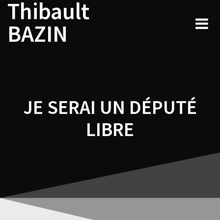
Thibault
Navigation
Skip
to
de
BAZIN
content
l’article
JE SERAI UN DÉPUTÉ
LIBRE