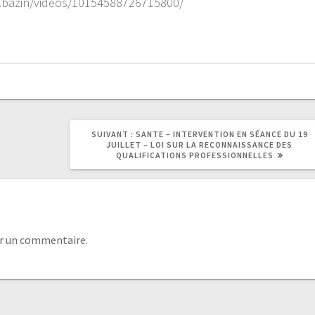
t.bazin/videos/10154588726715800/
SUIVANT :
SANTE – INTERVENTION EN SÉANCE DU 19
JUILLET – LOI SUR LA RECONNAISSANCE DES
QUALIFICATIONS PROFESSIONNELLES
r un commentaire.