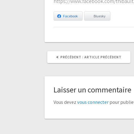
https://www.facebook.com/thibaul
Facebook
Bluesky
ARTICLE
ARTICLE
PRÉCÉDENT :
ARTICLE PRÉCÉDENT
PRÉCÉDENT
SUIVANT
:
:
Laisser un commentaire
Vous devez
vous connecter
pour publie