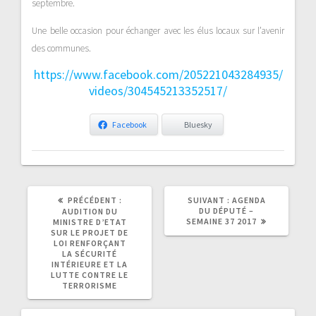
septembre.
Une belle occasion pour échanger avec les élus locaux sur l’avenir
des communes.
https://www.facebook.com/205221043284935/
videos/304545213352517/
Facebook
Bluesky
ARTICLE
ARTICLE
PRÉCÉDENT :
SUIVANT :
AGENDA
PRÉCÉDENT
SUIVANT
DU DÉPUTÉ –
AUDITION DU
:
:
SEMAINE 37 2017
MINISTRE D’ETAT
SUR LE PROJET DE
LOI RENFORÇANT
LA SÉCURITÉ
INTÉRIEURE ET LA
LUTTE CONTRE LE
TERRORISME