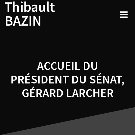
Thibault
Navigation
Skip
to
de
BAZIN
content
l’article
ACCUEIL DU
PRÉSIDENT DU SÉNAT,
GÉRARD LARCHER