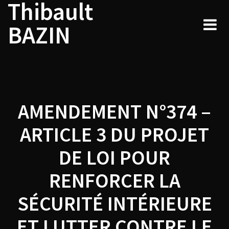
Thibault
Navigation
Skip
to
de
BAZIN
content
l’article
AMENDEMENT N°374 –
ARTICLE 3 DU PROJET
DE LOI POUR
RENFORCER LA
SÉCURITÉ INTÉRIEURE
ET LUTTER CONTRE LE