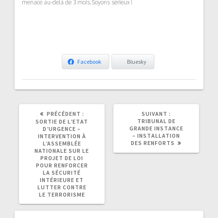
menace
au-delà de 3 mois
.
Soyons sérieux !
Facebook
Bluesky
ARTICLE
ARTICLE
PRÉCÉDENT :
SUIVANT :
PRÉCÉDENT
SUIVANT
TRIBUNAL DE
SORTIE DE L’ETAT
:
:
GRANDE INSTANCE
D’URGENCE –
– INSTALLATION
INTERVENTION À
DES RENFORTS
L’ASSEMBLÉE
NATIONALE SUR LE
PROJET DE LOI
POUR RENFORCER
LA SÉCURITÉ
INTÉRIEURE ET
LUTTER CONTRE
LE TERRORISME