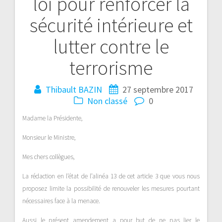
loi pour renforcer la
sécurité intérieure et
lutter contre le
terrorisme
Thibault BAZIN
27 septembre 2017
Non classé
0
Madame la Présidente,
Monsieur le Ministre,
Mes chers collègues,
La rédaction
en l’état
de l’alinéa 13 de cet article 3 que vous nous
proposez
limite
la possibilité de renouveler les mesures
pourtant
nécessaires
face à la menace.
Aussi le présent amendement a pour but de ne
pas lier
le