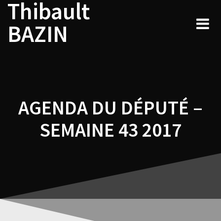
Thibault
Navigation
Skip
to
de
BAZIN
content
l’article
AGENDA DU DÉPUTÉ –
SEMAINE 43 2017