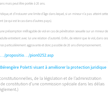
ans mais peut être portée à 20 ans.
uridique, et d’instaurer une limite d’âge dans lequel, si un mineur n’a pas atteint cette
nt (ce qui est le cas dans d’autres pays).
ne présomption irréfragable de viol en cas de pénétration sexuelle sur un mineur de
lte entretient avec lui une relation d’autorité. Enfin, de retenir que le viol, dans ces
ance particulièrement aggravante et donc passible de 20 ans d’emprisonnement.
r/…/propositio…/pion0252.asp
Bérengère Poletti visant à améliorer la protection juridique
nstitutionnelles, de la législation et de l’administration
 de constitution d’une commission spéciale dans les délais
Règlement.)