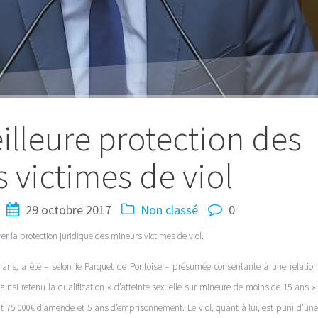
lleure protection des
 victimes de viol
29 octobre 2017
Non classé
0
rer la protection juridique des mineurs victimes de viol.
1 ans, a été – selon le Parquet de Pontoise – présumée consentante à une relation
nsi retenu la qualification « d’atteinte sexuelle sur mineure de moins de 15 ans ».
 75 000€ d’amende et 5 ans d’emprisonnement. Le viol, quant à lui, est puni d’une