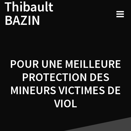
Thibault
Navigation
Skip
to
de
BAZIN
content
l’article
POUR UNE MEILLEURE
PROTECTION DES
MINEURS VICTIMES DE
VIOL