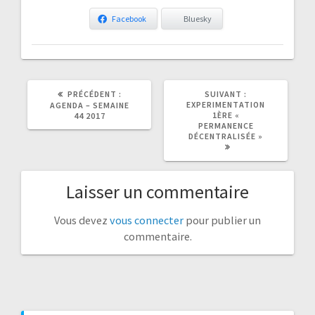
Facebook
Bluesky
ARTICLE
ARTICLE
PRÉCÉDENT :
SUIVANT :
PRÉCÉDENT
SUIVANT
EXPERIMENTATION
AGENDA – SEMAINE
:
:
1ÈRE «
44 2017
PERMANENCE
DÉCENTRALISÉE »
Laisser un commentaire
Vous devez
vous connecter
pour publier un
commentaire.