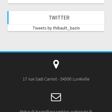
TWITTER
Tweets by thibault_bazin
17 rue Sadi Carnot - 54300 Lunéville
thibault.bazin@assemblee-nationale.fr