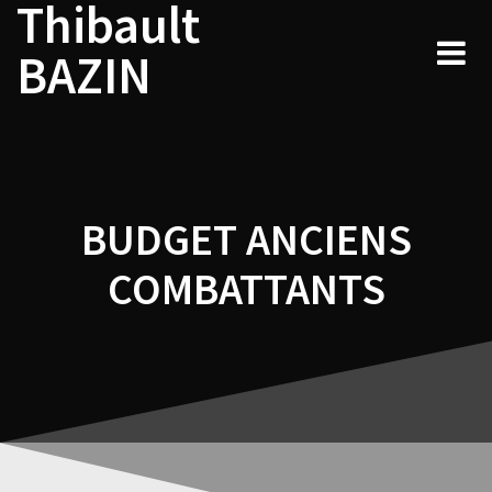
Thibault
Navigation
Skip
to
de
BAZIN
content
l’article
BUDGET ANCIENS
COMBATTANTS