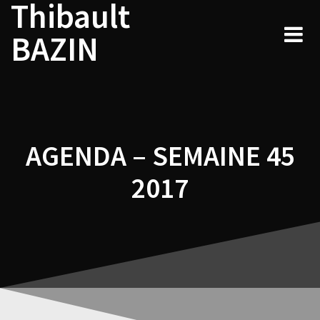
Thibault
Navigation
Skip
to
de
BAZIN
content
l’article
AGENDA – SEMAINE 45
2017