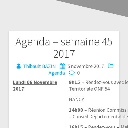
Agenda – semaine 45
2017
Thibault BAZIN
5 novembre 2017
Agenda
0
Lundi 06 Novembre
9h15
– Rendez-vous avec l
2017
Territoriale ONF 54
NANCY
14h00
– Réunion Commissio
– Conseil Départemental d
16h15 –
Rendez-vous
–
Mai