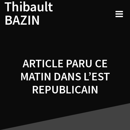
Thibault
Navigation
Skip
to
de
BAZIN
content
l’article
ARTICLE PARU CE
MATIN DANS L’EST
REPUBLICAIN