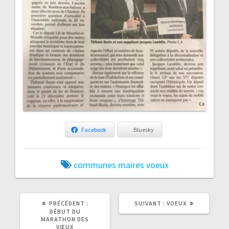
Facebook
Bluesky
communes
maires
voeux
ARTICLE
ARTICLE
PRÉCÉDENT :
SUIVANT :
VOEUX
PRÉCÉDENT
SUIVANT
DÉBUT DU
:
:
MARATHON DES
VŒUX