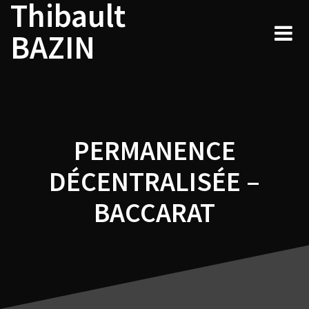
Thibault
Navigation
Skip
to
de
BAZIN
content
l’article
PERMANENCE
DÉCENTRALISÉE –
BACCARAT