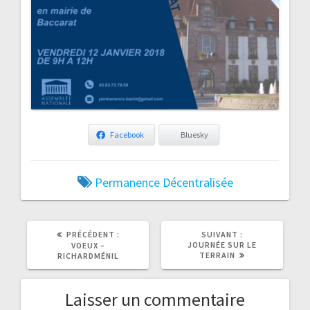
Facebook
Bluesky
Permanence Décentralisée
ARTICLE
ARTICLE
PRÉCÉDENT :
SUIVANT :
PRÉCÉDENT
SUIVANT
JOURNÉE SUR LE
VOEUX –
:
:
TERRAIN
RICHARDMÉNIL
Laisser un commentaire