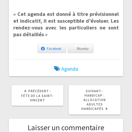
« Cet agenda est donné à titre prévisionnel
et indicatif, il est susceptible d’évoluer. Les
rendez-vous avec les particuliers ne sont
pas détaillés »
Facebook
Bluesky
Agenda
ARTICLE
ARTICLE
PRÉCÉDENT :
SUIVANT :
PRÉCÉDENT
SUIVANT
HANDICAP :
FÊTE DE LA SAINT-
:
:
ALLOCATION
VINCENT
ADULTES
HANDICAPÉS
Laisser un commentaire