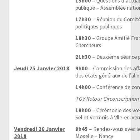
15h00
– Questions d’actua
publique – Assemblée natio
17h30
– Réunion du Comité 
politiques publiques
18h30
– Groupe Amitié Fran
Chercheurs
21h30
– Deuxième séance p
Jeudi 25 Janvier 2018
9h00
– Commission des affa
des états généraux de l’ali
14h00
– Conférence de con
TGV Retour Circonscription
18h00
– Cérémonie des v
Sel et Vermois à Vlle-en-Ve
Vendredi 26 Janvier
9h45
– Rendez-vous avec le
2018
Moselle – Nancy