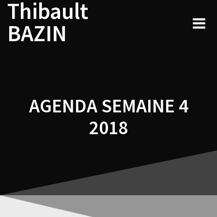
Thibault
Navigation
Skip
to
de
BAZIN
content
l’article
AGENDA SEMAINE 4
2018