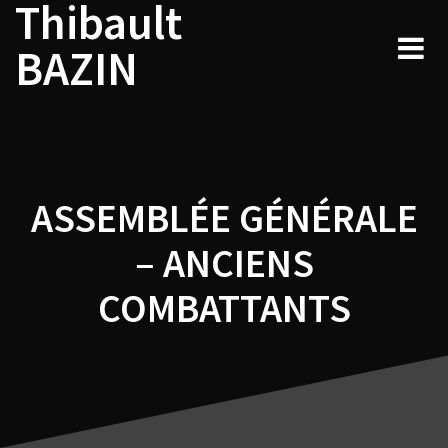
Thibault
Navigation
Skip
to
de
BAZIN
content
l’article
ASSEMBLÉE GÉNÉRALE
– ANCIENS
COMBATTANTS