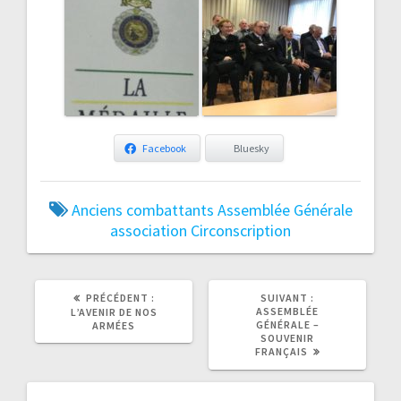
Facebook
Bluesky
Anciens combattants
Assemblée Générale
association
Circonscription
ARTICLE
ARTICLE
PRÉCÉDENT :
SUIVANT :
PRÉCÉDENT
SUIVANT
ASSEMBLÉE
L’AVENIR DE NOS
:
:
GÉNÉRALE –
ARMÉES
SOUVENIR
FRANÇAIS