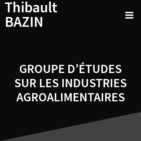
Thibault
Navigation
Skip
to
de
BAZIN
content
l’article
GROUPE D’ÉTUDES
SUR LES INDUSTRIES
AGROALIMENTAIRES