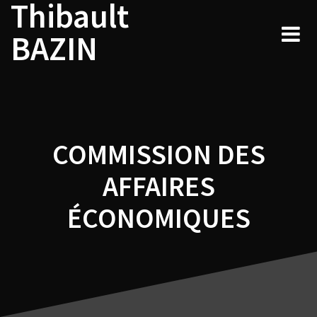
Thibault
Navigation
Skip
to
de
BAZIN
content
l’article
COMMISSION DES
AFFAIRES
ÉCONOMIQUES