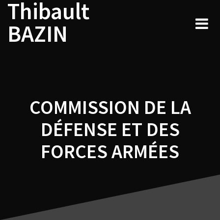
Thibault
Navigation
Skip
to
de
BAZIN
content
l’article
COMMISSION DE LA
DÉFENSE ET DES
FORCES ARMÉES