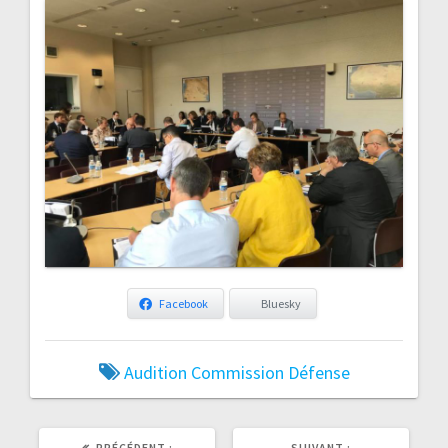
Facebook
Bluesky
Audition
Commission
Défense
ARTICLE
ARTICLE
PRÉCÉDENT :
SUIVANT :