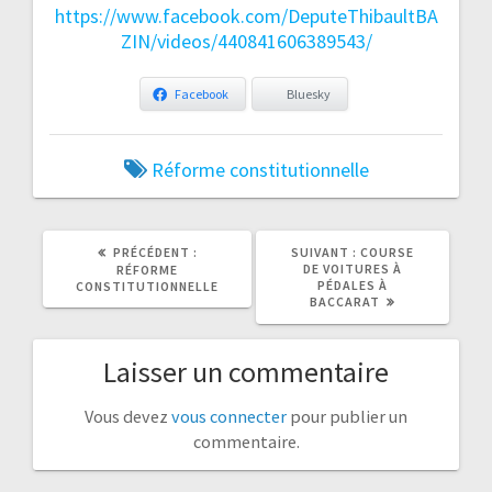
https://www.facebook.com/DeputeThibaultBA
ZIN/videos/440841606389543/
Facebook
Bluesky
Réforme constitutionnelle
ARTICLE
ARTICLE
PRÉCÉDENT :
SUIVANT :
COURSE
PRÉCÉDENT
SUIVANT
DE VOITURES À
RÉFORME
:
:
PÉDALES À
CONSTITUTIONNELLE
BACCARAT
Laisser un commentaire
Vous devez
vous connecter
pour publier un
commentaire.