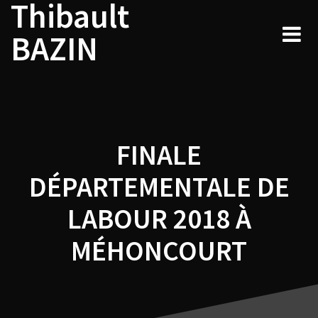
Thibault
Navigation
Skip
to
de
BAZIN
content
l’article
FINALE
DÉPARTEMENTALE DE
LABOUR 2018 À
MÉHONCOURT