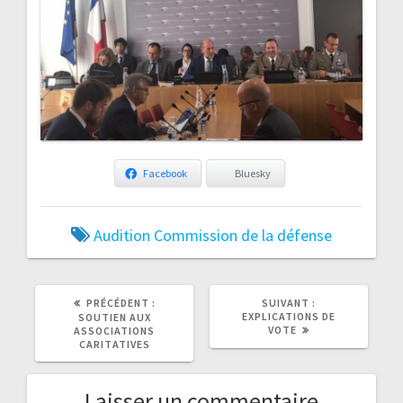
Facebook
Bluesky
Audition
Commission de la défense
ARTICLE
ARTICLE
PRÉCÉDENT :
SUIVANT :
PRÉCÉDENT
SUIVANT
EXPLICATIONS DE
SOUTIEN AUX
:
:
VOTE
ASSOCIATIONS
CARITATIVES
Laisser un commentaire