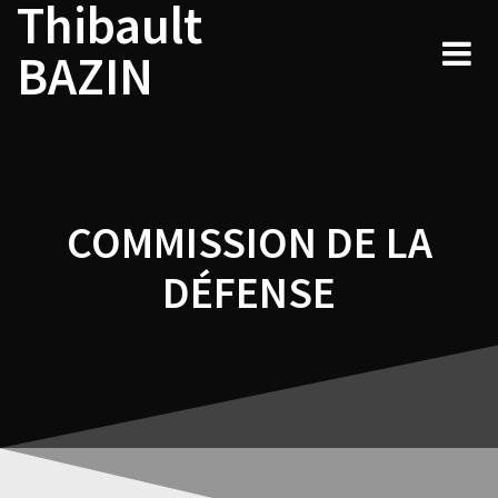
Thibault
Navigation
Skip
to
de
BAZIN
content
l’article
COMMISSION DE LA
DÉFENSE