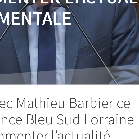
MENTALE
ec Mathieu Barbier ce
ance Bleu Sud Lorraine
menter l’actualité