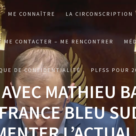
ME CONNAÎTRE
LA CIRCONSCRIPTION
ME CONTACTER – ME RENCONTRER
MÉD
QUE DE CONFIDENTIALITÉ
PLFSS POUR 2
 AVEC MATHIEU B
 FRANCE BLEU SU
ENTER L’ACTUAL