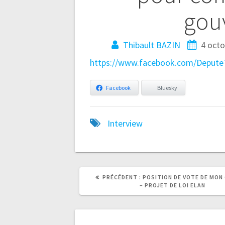
de
gou
l’article
Thibault BAZIN
4 oct
https://www.facebook.com/Depute
Facebook
Bluesky
Interview
ARTICLE
ARTICLE
PRÉCÉDENT :
POSITION DE VOTE DE MON
PRÉCÉDENT
SUIVANT
– PROJET DE LOI ELAN
:
: