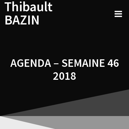
Thibault
Navigation
Skip
to
de
BAZIN
content
l’article
AGENDA – SEMAINE 46
2018