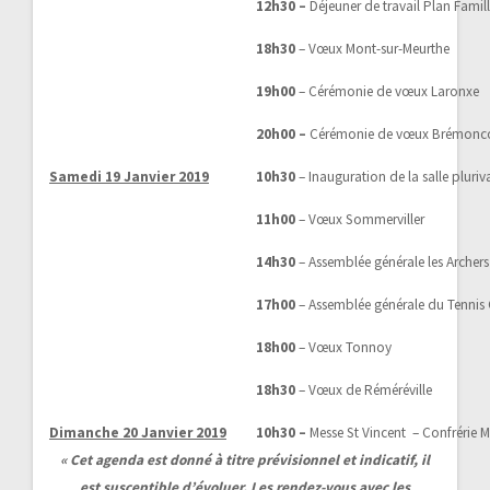
12h30 –
Déjeuner de travail Plan Fami
18h30
– Vœux Mont-sur-Meurthe
19h00
– Cérémonie de vœux Laronxe
20h00 –
Cérémonie de vœux Brémonc
Samedi 19 Janvier 2019
10h30
– Inauguration de la salle pluriv
11h00
– Vœux Sommerviller
14h30
– Assemblée générale les Archers 
17h00
– Assemblée générale du Tennis 
18h00
– Vœux Tonnoy
18h30
– Vœux de Réméréville
Dimanche 20 Janvier 2019
10h30 –
Messe St Vincent – Confrérie M
« Cet agenda est donné à titre prévisionnel et indicatif, il
est susceptible d’évoluer. Les rendez-vous avec les