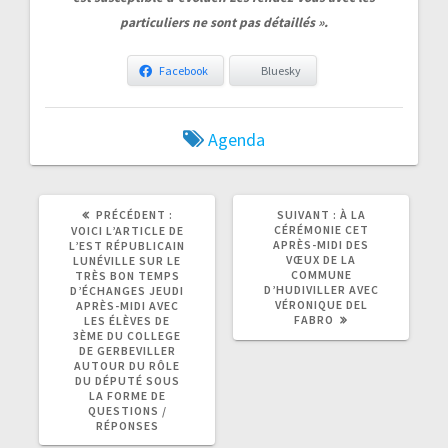
particuliers ne sont pas détaillés ».
Facebook
Bluesky
Agenda
ARTICLE
ARTICLE
PRÉCÉDENT :
SUIVANT :
À LA
PRÉCÉDENT
SUIVANT
CÉRÉMONIE CET
VOICI L’ARTICLE DE
:
:
APRÈS-MIDI DES
L’EST RÉPUBLICAIN
VŒUX DE LA
LUNÉVILLE SUR LE
COMMUNE
TRÈS BON TEMPS
D’HUDIVILLER AVEC
D’ÉCHANGES JEUDI
VÉRONIQUE DEL
APRÈS-MIDI AVEC
FABRO
LES ÉLÈVES DE
3ÈME DU COLLEGE
DE GERBEVILLER
AUTOUR DU RÔLE
DU DÉPUTÉ SOUS
LA FORME DE
QUESTIONS /
RÉPONSES