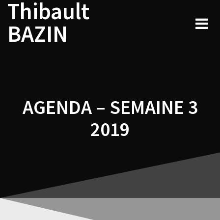
Thibault
Navigation
Skip
to
de
BAZIN
content
l’article
AGENDA – SEMAINE 3
2019