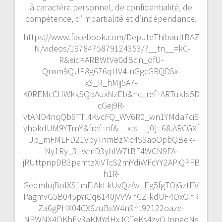
à caractère personnel, de confidentialité, de
compétence, d’impartialité et d’indépendance.
https://www.facebook.com/DeputeThibaultBAZ
IN/videos/1978475879124353/?__tn__=kC-
R&eid=ARBWtVe0dBdn_ofU-
Qnxm9QUP8g676qUV4-nGgcGRQDSx-
x3_R_hMij5A7-
K0REMcCHWkkSQbAuxNzEb&hc_ref=ARTukls5D
cGej9R-
vtAND4nqQb9TTl4KvcFQ_WV6R0_wn1YMda7ciS
yhokdUM9YTrnY&fref=nf&__xts__[0]=68.ARCGXf
Up_mFMLFD21VpyTnmBzMc4SSaoOpbQBek-
Ny1Ry_3l-wmD3yhlW7tBF4WCN9FA-
jRUttpnpDB3pemtzXiVTcS2miYdiWFcYY2APiQPFB
h1R-
GedmIujBoIXS1mEiAkLkUvQzAvLEg5fgTOjGztEV
PagmvG5B045pYiGq6140jVVWnCZIkdUF4OxOnR
Za6gPHX04CX6zuBsW4n9nt92122oaze-
NPWNX4QKhEy3aKMYdHxJQTeKs4zyOJppeoNs