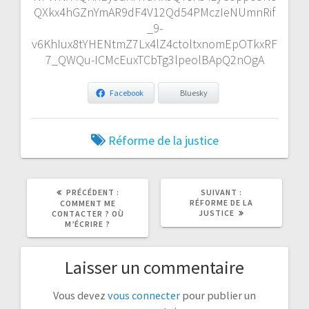
QXkx4hGZnYmAR9dF4V12Qd54PMczIeNUmnRif
_9-
v6KhIux8tYHENtmZ7Lx4lZ4ctoltxnomEpOTkxRF
7_QWQu-ICMcEuxTCbTg3lpeolBApQ2nOgA
Facebook
Bluesky
Réforme de la justice
ARTICLE
ARTICLE
PRÉCÉDENT :
SUIVANT :
PRÉCÉDENT
SUIVANT
RÉFORME DE LA
COMMENT ME
:
:
JUSTICE
CONTACTER ? OÙ
M’ÉCRIRE ?
Laisser un commentaire
Vous devez
vous connecter
pour publier un