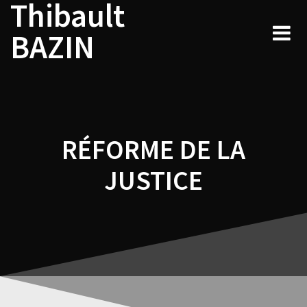
Thibault
Navigation
Skip
to
de
BAZIN
content
l’article
RÉFORME DE LA
JUSTICE