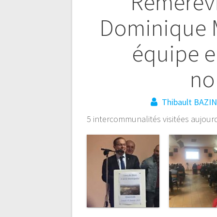
Rémérévi
Navigation
Dominique M
de
équipe e
l’article
no
Thibault BAZI
5 intercommunalités visitées aujourd