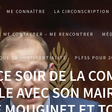
ME CONNAÎTRE
LA CIRCONSCRIPTION
ME CONTACTER – ME RENCONTRER
MÉD
QUE DE CONFIDENTIALITÉ
PLFSS POUR 2
CE SOIR DE LA C
LE AVEC SON MAI
 MOUGINET ET T