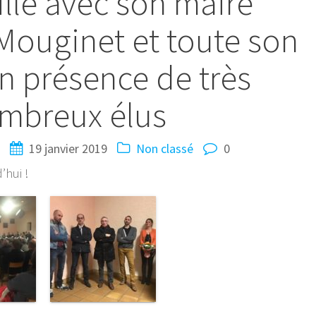
lle avec son maire
ouginet et toute son
n présence de très
mbreux élus
N
19 janvier 2019
Non classé
0
’hui !