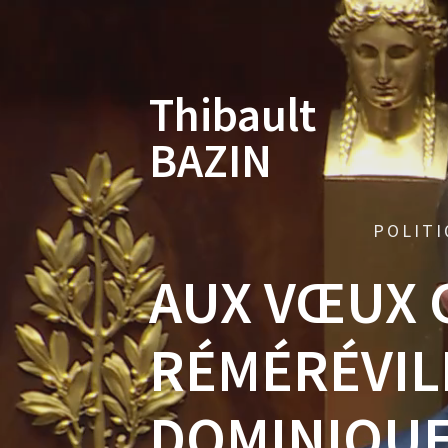
Skip
to
content
Thibault
BAZIN
POLITI
AUX VŒUX 
RÉMÉRÉVIL
DOMINIQUE