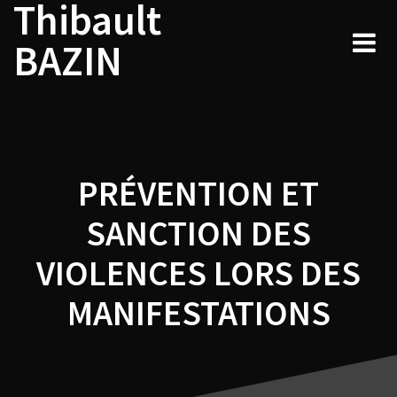
Thibault
Navigation
Skip
to
de
BAZIN
content
l’article
PRÉVENTION ET
SANCTION DES
VIOLENCES LORS DES
MANIFESTATIONS