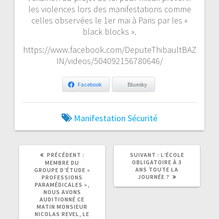
les violences lors des manifestations comme
celles observées le 1er mai à Paris par les «
black blocks ».
https://www.facebook.com/DeputeThibaultBAZ
IN/videos/504092156780646/
Facebook
Bluesky
Manifestation
Sécurité
ARTICLE
ARTICLE
PRÉCÉDENT :
SUIVANT :
L’ÉCOLE
PRÉCÉDENT
SUIVANT
OBLIGATOIRE À 3
MEMBRE DU
:
:
ANS TOUTE LA
GROUPE D’ÉTUDE «
JOURNÉE ?
PROFESSIONS
PARAMÉDICALES »,
NOUS AVONS
AUDITIONNÉ CE
MATIN MONSIEUR
NICOLAS REVEL, LE