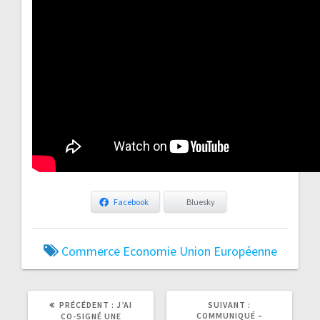
Facebook
Bluesky
Commerce
Economie
Union Européenne
ARTICLE
ARTICLE
PRÉCÉDENT :
J’AI
SUIVANT :
PRÉCÉDENT
SUIVANT
COMMUNIQUÉ –
CO-SIGNÉ UNE
:
: